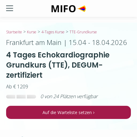
// Admin-only checkout section
>
>
>
Startseite
Kurse
4-Tages Kurse
TTE-Grundkurse
Frankfurt am Main | 15.04 - 18.04.2026
4 Tages Echokardiographie
Grundkurs (TTE), DEGUM-
zertifiziert
Ab € 1209
0
von
24
Plätzen verfügbar
Auf die Warteliste setzen