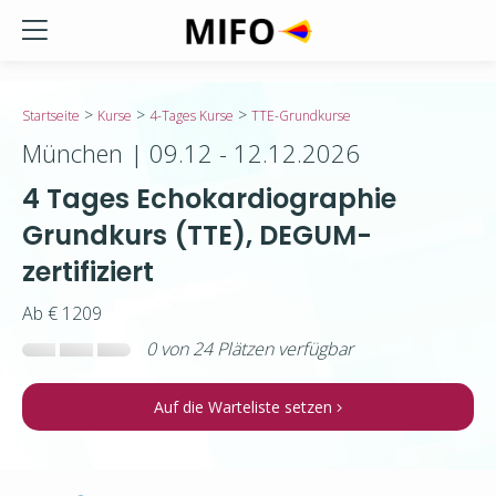
// Admin-only checkout section
>
>
>
Startseite
Kurse
4-Tages Kurse
TTE-Grundkurse
München | 09.12 - 12.12.2026
4 Tages Echokardiographie
Grundkurs (TTE), DEGUM-
zertifiziert
Ab € 1209
0
von
24
Plätzen verfügbar
Auf die Warteliste setzen