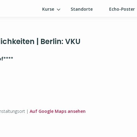
Kurse
Standorte
Echo-Poster
hkeiten | Berlin: VKU
of
****
staltungsort |
Auf Google Maps ansehen